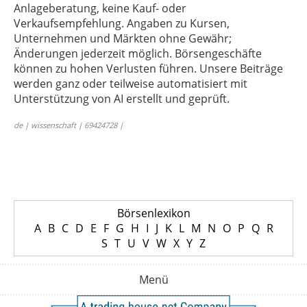
Anlageberatung, keine Kauf- oder
Verkaufsempfehlung. Angaben zu Kursen,
Unternehmen und Märkten ohne Gewähr;
Änderungen jederzeit möglich. Börsengeschäfte
können zu hohen Verlusten führen. Unsere Beiträge
werden ganz oder teilweise automatisiert mit
Unterstützung von AI erstellt und geprüft.
de | wissenschaft | 69424728 |
Börsenlexikon
A
B
C
D
E
F
G
H
I
J
K
L
M
N
O
P
Q
R
S
T
U
V
W
X
Y
Z
Menü