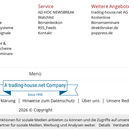
Service
Weitere Angebot
AD HOC NEWSBREAK
trading-house.net AG
Watchlist
Kostenlose
e
Börsenlexikon
Börsenseminare
systeme
RSS_Feeds
direktbroker.de
ignale
Kontakt
poppress.de
te &
scheine
eminare
Menü
|
|
|
rklärung
Hinweise zum Datenschutz
Über uns
Unsere Red
2026 © Copyright
nktionen für soziale Medien anbieten zu können und die Zugriffe auf unser
rtner für soziale Medien, Werbung und Analysen weiter.
Details
Verstand