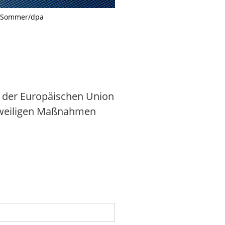
an Sommer/dpa
WhatsApp muss sich neben den W
 der Europäischen Union
stweiligen Maßnahmen