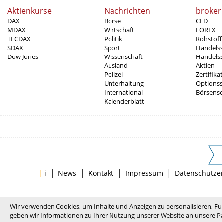
Aktienkurse
Nachrichten
broker
DAX
Börse
CFD
MDAX
Wirtschaft
FOREX
TECDAX
Politik
Rohstoff
SDAX
Sport
Handels
Dow Jones
Wissenschaft
Handelss
Ausland
Aktien
Polizei
Zertifika
Unterhaltung
Options
International
Börsens
Kalenderblatt
|
|
|
|
|
i
News
Kontakt
Impressum
Datenschutze
Wir verwenden Cookies, um Inhalte und Anzeigen zu personalisieren, Fu
geben wir Informationen zu Ihrer Nutzung unserer Website an unsere Pa