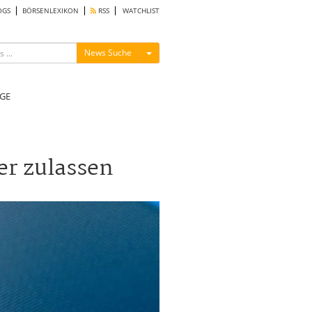
OGS
BÖRSENLEXIKON
RSS
WATCHLIST
Menü ein-/ausblenden
News Suche
GE
r zulassen