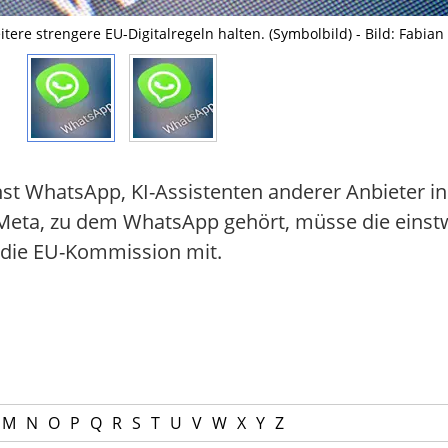
re strengere EU-Digitalregeln halten. (Symbolbild) - Bild: Fabi
t WhatsApp, KI-Assistenten anderer Anbieter in
 Meta, zu dem WhatsApp gehört, müsse die ein
e die EU-Kommission mit.
M
N
O
P
Q
R
S
T
U
V
W
X
Y
Z