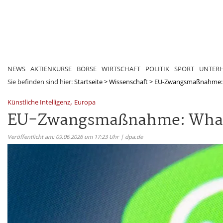
NEWS
AKTIENKURSE
BÖRSE
WIRTSCHAFT
POLITIK
SPORT
UNTER
Sie befinden sind hier:
Startseite
>
Wissenschaft
>
EU-Zwangsmaßnahme: W
,
Künstliche Intelligenz
Europa
EU-Zwangsmaßnahme: Whats
Veröffentlicht am: 09.06.2026 um 17:23 Uhr | dpa.de