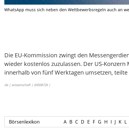
WhatsApp muss sich neben den Wettbewerbsregeln auch an weite
Die EU-Kommission zwingt den Messengerdiens
wieder kostenlos zuzulassen. Der US-Konzern
innerhalb von fünf Werktagen umsetzen, teilt
de | wissenschaft | 69508726 |
Börsenlexikon
A
B
C
D
E
F
G
H
I
J
K
L