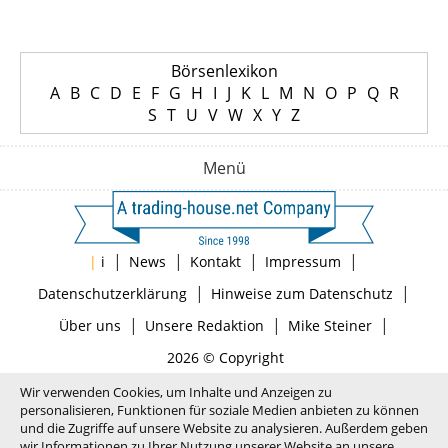
Börsenlexikon
A
B
C
D
E
F
G
H
I
J
K
L
M
N
O
P
Q
R
S
T
U
V
W
X
Y
Z
Menü
|
|
|
|
|
i
News
Kontakt
Impressum
|
|
Datenschutzerklärung
Hinweise zum Datenschutz
|
|
|
Über uns
Unsere Redaktion
Mike Steiner
2026 © Copyright
Wir verwenden Cookies, um Inhalte und Anzeigen zu
personalisieren, Funktionen für soziale Medien anbieten zu können
und die Zugriffe auf unsere Website zu analysieren. Außerdem geben
wir Informationen zu Ihrer Nutzung unserer Website an unsere