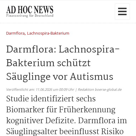
,
Darmflora
Lachnospira-Bakterium
Darmflora: Lachnospira-
Bakterium schützt
Säuglinge vor Autismus
Veröffentlicht am: 11.06.2026 um 00:09 Uhr | Redaktion boerse-global.de
Studie identifiziert sechs
Biomarker für Früherkennung
kognitiver Defizite. Darmflora im
Säuglingsalter beeinflusst Risiko