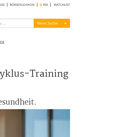
OGS
BÖRSENLEXIKON
RSS
WATCHLIST
Menü ein-/ausblenden
News Suche
GE
Zyklus-Training
esundheit.