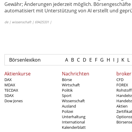
Gewähr; Änderungen jederzeit möglich. Börsengeschäfte 
automatisiert mit Unterstützung von AI erstellt und geprü
de | wissenschaft | 69425331 |
Börsenlexikon
A
B
C
D
E
F
G
H
I
J
K
L
Aktienkurse
Nachrichten
broker
DAX
Börse
CFD
MDAX
Wirtschaft
FOREX
TECDAX
Politik
Rohstoff
SDAX
Sport
Handels
Dow Jones
Wissenschaft
Handelss
Ausland
Aktien
Polizei
Zertifika
Unterhaltung
Options
International
Börsens
Kalenderblatt