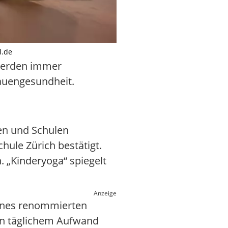
l.de
 werden immer
rauengesundheit.
ten und Schulen
ule Zürich bestätigt.
 „Kinderyoga“ spiegelt
Anzeige
eines renommierten
ten täglichem Aufwand