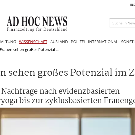
BL
HALTUNG
WISSENSCHAFT
AUSLAND
POLIZEI
INTERNATIONAL
SONSTI
Frauen sehen großes Potenzial ...
en sehen großes Potenzial im 
 Nachfrage nach evidenzbasierten
oga bis zur zyklusbasierten Fraueng