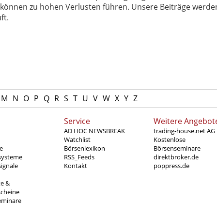
können zu hohen Verlusten führen. Unsere Beiträge werden
ft.
M
N
O
P
Q
R
S
T
U
V
W
X
Y
Z
Service
Weitere Angebot
AD HOC NEWSBREAK
trading-house.net AG
Watchlist
Kostenlose
e
Börsenlexikon
Börsenseminare
systeme
RSS_Feeds
direktbroker.de
ignale
Kontakt
poppress.de
te &
scheine
eminare