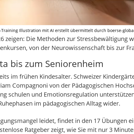
raining Illustration mit AI erstellt übermittelt durch boerse-globa
26 zeigen: Die Methoden zur Stressbewältigung
iorenkursen, von der Neurowissenschaft bis zur F
Kita bis zum Seniorenheim
its im frühen Kindesalter. Schweizer Kindergär
riam Compagnoni von der Pädagogischen Hochsch
ng schulen und Emotionsregulation unterstützen.
Ruhephasen im pädagogischen Alltag wider.
gungsmangel leidet, findet in den 17 Übungen 
tenlose Ratgeber zeigt, wie Sie mit nur 3 Minu