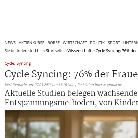
NEWS
AKTIENKURSE
BÖRSE
WIRTSCHAFT
POLITIK
SPORT
UNTER
Sie befinden sind hier:
Startseite
>
Wissenschaft
>
Cycle Syncing: 76% der 
,
Cycle
Syncing
Cycle Syncing: 76% der Frau
Veröffentlicht am: 27.05.2026 um 13:16 Uhr | Redaktion boerse-global.de
Aktuelle Studien belegen wachsende
Entspannungsmethoden, von Kindery