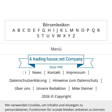
Börsenlexikon
A
B
C
D
E
F
G
H
I
J
K
L
M
N
O
P
Q
R
S
T
U
V
W
X
Y
Z
Menü
|
|
|
|
|
i
News
Kontakt
Impressum
|
|
Datenschutzerklärung
Hinweise zum Datenschutz
|
|
|
Über uns
Unsere Redaktion
Mike Steiner
2026 © Copyright
Wir verwenden Cookies, um Inhalte und Anzeigen zu
personalisieren, Funktionen für soziale Medien anbieten zu können