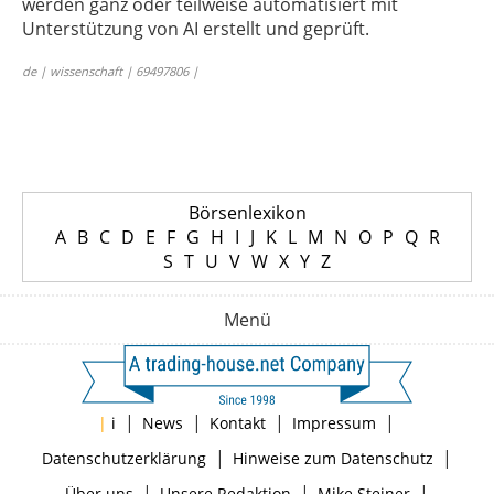
werden ganz oder teilweise automatisiert mit
Unterstützung von AI erstellt und geprüft.
de | wissenschaft | 69497806 |
Börsenlexikon
A
B
C
D
E
F
G
H
I
J
K
L
M
N
O
P
Q
R
S
T
U
V
W
X
Y
Z
Menü
|
|
|
|
|
i
News
Kontakt
Impressum
|
|
Datenschutzerklärung
Hinweise zum Datenschutz
|
|
|
Über uns
Unsere Redaktion
Mike Steiner