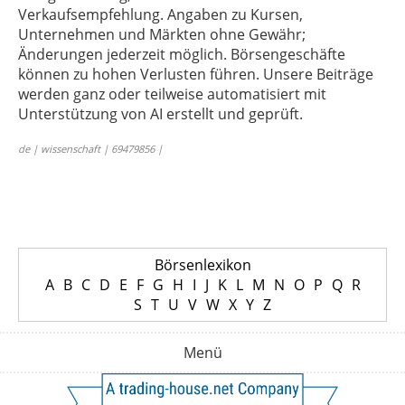
Verkaufsempfehlung. Angaben zu Kursen,
Unternehmen und Märkten ohne Gewähr;
Änderungen jederzeit möglich. Börsengeschäfte
können zu hohen Verlusten führen. Unsere Beiträge
werden ganz oder teilweise automatisiert mit
Unterstützung von AI erstellt und geprüft.
de | wissenschaft | 69479856 |
Börsenlexikon
A
B
C
D
E
F
G
H
I
J
K
L
M
N
O
P
Q
R
S
T
U
V
W
X
Y
Z
Menü