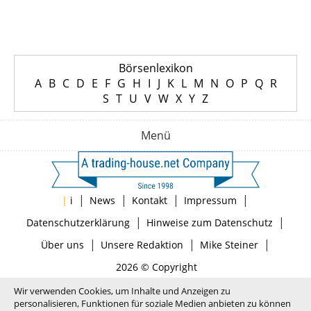
Börsenlexikon
A
B
C
D
E
F
G
H
I
J
K
L
M
N
O
P
Q
R
S
T
U
V
W
X
Y
Z
Menü
|
|
|
|
|
i
News
Kontakt
Impressum
|
|
Datenschutzerklärung
Hinweise zum Datenschutz
|
|
|
Über uns
Unsere Redaktion
Mike Steiner
2026 © Copyright
Wir verwenden Cookies, um Inhalte und Anzeigen zu
personalisieren, Funktionen für soziale Medien anbieten zu können