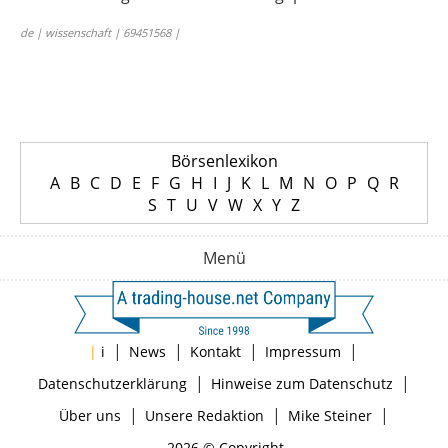
de | wissenschaft | 69451568 |
Börsenlexikon
A
B
C
D
E
F
G
H
I
J
K
L
M
N
O
P
Q
R
S
T
U
V
W
X
Y
Z
Menü
|
|
|
|
|
i
News
Kontakt
Impressum
|
|
Datenschutzerklärung
Hinweise zum Datenschutz
|
|
|
Über uns
Unsere Redaktion
Mike Steiner
2026 © Copyright