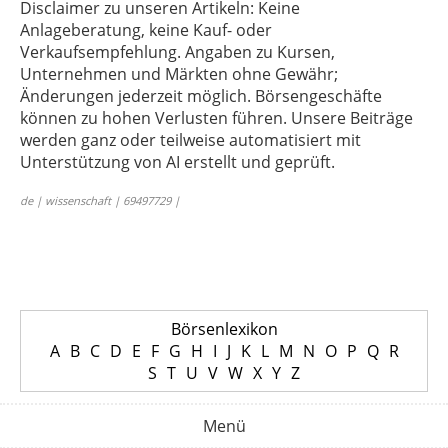
Disclaimer zu unseren Artikeln: Keine
Anlageberatung, keine Kauf- oder
Verkaufsempfehlung. Angaben zu Kursen,
Unternehmen und Märkten ohne Gewähr;
Änderungen jederzeit möglich. Börsengeschäfte
können zu hohen Verlusten führen. Unsere Beiträge
werden ganz oder teilweise automatisiert mit
Unterstützung von AI erstellt und geprüft.
de | wissenschaft | 69497729 |
Börsenlexikon
A
B
C
D
E
F
G
H
I
J
K
L
M
N
O
P
Q
R
S
T
U
V
W
X
Y
Z
Menü