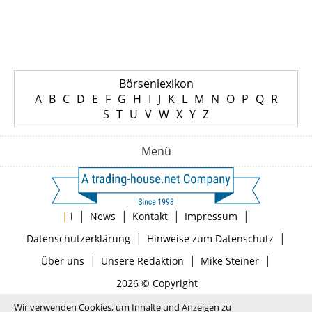
Börsenlexikon
A
B
C
D
E
F
G
H
I
J
K
L
M
N
O
P
Q
R
S
T
U
V
W
X
Y
Z
Menü
|
|
|
|
|
i
News
Kontakt
Impressum
|
|
Datenschutzerklärung
Hinweise zum Datenschutz
|
|
|
Über uns
Unsere Redaktion
Mike Steiner
2026 © Copyright
Wir verwenden Cookies, um Inhalte und Anzeigen zu