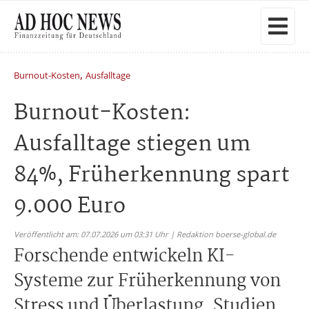
,
Burnout-Kosten
Ausfalltage
Burnout-Kosten:
Ausfalltage stiegen um
84%, Früherkennung spart
9.000 Euro
Veröffentlicht am: 07.07.2026 um 03:31 Uhr | Redaktion boerse-global.de
Forschende entwickeln KI-
Systeme zur Früherkennung von
Stress und Überlastung. Studien