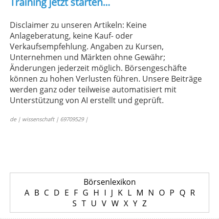
Training jetzt starten...
Disclaimer zu unseren Artikeln: Keine
Anlageberatung, keine Kauf- oder
Verkaufsempfehlung. Angaben zu Kursen,
Unternehmen und Märkten ohne Gewähr;
Änderungen jederzeit möglich. Börsengeschäfte
können zu hohen Verlusten führen. Unsere Beiträge
werden ganz oder teilweise automatisiert mit
Unterstützung von AI erstellt und geprüft.
de | wissenschaft | 69709529 |
Börsenlexikon
A
B
C
D
E
F
G
H
I
J
K
L
M
N
O
P
Q
R
S
T
U
V
W
X
Y
Z