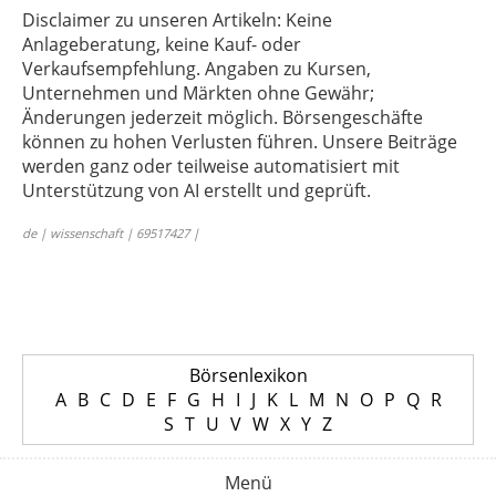
Disclaimer zu unseren Artikeln: Keine
Anlageberatung, keine Kauf- oder
Verkaufsempfehlung. Angaben zu Kursen,
Unternehmen und Märkten ohne Gewähr;
Änderungen jederzeit möglich. Börsengeschäfte
können zu hohen Verlusten führen. Unsere Beiträge
werden ganz oder teilweise automatisiert mit
Unterstützung von AI erstellt und geprüft.
de | wissenschaft | 69517427 |
Börsenlexikon
A
B
C
D
E
F
G
H
I
J
K
L
M
N
O
P
Q
R
S
T
U
V
W
X
Y
Z
Menü