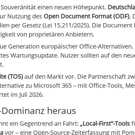
le Souveränität einen neuen Höhepunkt.
Deutschla
 zur Nutzung des
Open Document Format (ODF)
.
ilien per Gesetz (Lei 15.211/2025). Die Document 
gigkeit von proprietären Anbietern.
ue Generation europäischer Office-Alternativen. 
etztes Wartungsupdate. Nutzer sollten auf den neu
t.
ite (TOS)
auf den Markt vor. Die Partnerschaft z
rnative zu Microsoft 365 – mit Office-Tools, Me
et im Juli 2026.
d-Dominanz heraus
nnt ein Gegentrend an Fahrt:
„Local-First“-Tools
f
a
vor – eine Open-Source-Zeiterfassung mit Pom