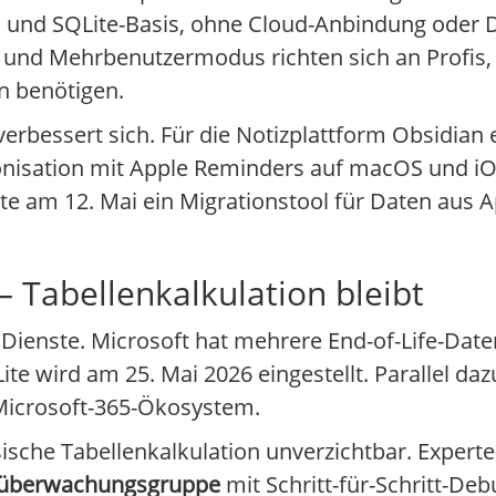
ri und SQLite-Basis, ohne Cloud-Anbindung oder
s und Mehrbenutzermodus richten sich an Profis, 
n benötigen.
s verbessert sich. Für die Notizplattform Obsidian
onisation mit Apple Reminders auf macOS und iO
e am 12. Mai ein Migrationstool für Daten aus Ap
 Tabellenkalkulation bleibt
Dienste. Microsoft hat mehrere End-of-Life-Date
te wird am 25. Mai 2026 eingestellt. Parallel daz
Microsoft-365-Ökosystem.
ssische Tabellenkalkulation unverzichtbar. Exper
überwachungsgruppe
mit Schritt-für-Schritt-De