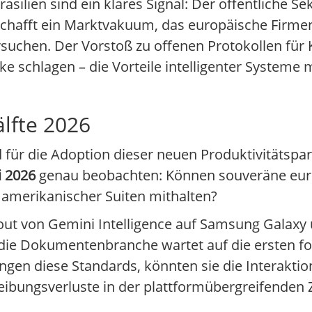
silien sind ein klares Signal: Der öffentliche 
schafft ein Marktvakuum, das europäische Firme
ersuchen. Der Vorstoß zu offenen Protokollen für
ke schlagen – die Vorteile intelligenter System
.
älfte 2026
r die Adoption dieser neuen Produktivitätspar
i 2026
genau beobachten: Können souveräne eur
er amerikanischer Suiten mithalten?
ut von Gemini Intelligence auf Samsung Galaxy u
nd die Dokumentenbranche wartet auf die ersten f
ngen diese Standards, könnten sie die Interaktio
bungsverluste in der plattformübergreifenden