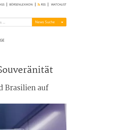
OGS
BÖRSENLEXIKON
RSS
WATCHLIST
Menü ein-/ausblenden
News Suche
GE
Souveränität
 Brasilien auf