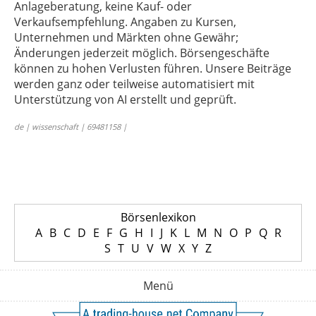
Anlageberatung, keine Kauf- oder
Verkaufsempfehlung. Angaben zu Kursen,
Unternehmen und Märkten ohne Gewähr;
Änderungen jederzeit möglich. Börsengeschäfte
können zu hohen Verlusten führen. Unsere Beiträge
werden ganz oder teilweise automatisiert mit
Unterstützung von AI erstellt und geprüft.
de | wissenschaft | 69481158 |
Börsenlexikon
A
B
C
D
E
F
G
H
I
J
K
L
M
N
O
P
Q
R
S
T
U
V
W
X
Y
Z
Menü