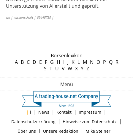
Unterstützung von AI erstellt und geprüft.
de | wissenschaft | 69445789 |
Börsenlexikon
A
B
C
D
E
F
G
H
I
J
K
L
M
N
O
P
Q
R
S
T
U
V
W
X
Y
Z
Menü
|
|
|
|
|
i
News
Kontakt
Impressum
|
|
Datenschutzerklärung
Hinweise zum Datenschutz
|
|
|
Über uns
Unsere Redaktion
Mike Steiner