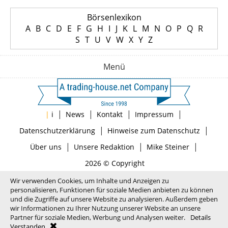
Börsenlexikon
A
B
C
D
E
F
G
H
I
J
K
L
M
N
O
P
Q
R
S
T
U
V
W
X
Y
Z
Menü
|
|
|
|
|
i
News
Kontakt
Impressum
|
|
Datenschutzerklärung
Hinweise zum Datenschutz
|
|
|
Über uns
Unsere Redaktion
Mike Steiner
2026 © Copyright
Wir verwenden Cookies, um Inhalte und Anzeigen zu
personalisieren, Funktionen für soziale Medien anbieten zu können
und die Zugriffe auf unsere Website zu analysieren. Außerdem geben
wir Informationen zu Ihrer Nutzung unserer Website an unsere
Partner für soziale Medien, Werbung und Analysen weiter.
Details
Verstanden