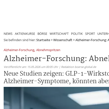
NEWS
AKTIENKURSE
BÖRSE
WIRTSCHAFT
POLITIK
SPORT
UNTER
Sie befinden sind hier:
Startseite
>
Wissenschaft
>
Alzheimer-Forschung: A
,
Alzheimer-Forschung
Abnehmspritzen
Alzheimer-Forschung: Abneh
Veröffentlicht am: 15.05.2026 um 00:05 Uhr | Redaktion boerse-global.de
Neue Studien zeigen: GLP-1-Wirksto
Alzheimer-Symptome, könnten aber 