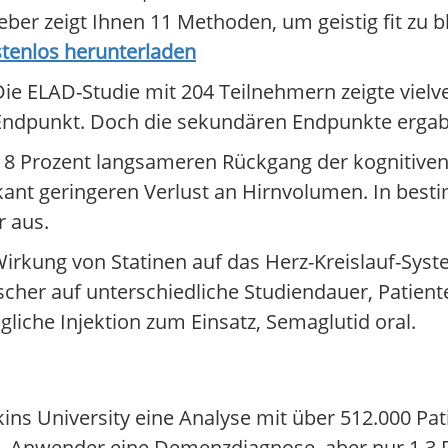
ber zeigt Ihnen 11 Methoden, um geistig fit zu 
stenlos herunterladen
 Die ELAD-Studie mit 204 Teilnehmern zeigte viel
 Endpunkt. Doch die sekundären Endpunkte ergabe
8 Prozent langsameren Rückgang der kognitiven
nt geringeren Verlust an Hirnvolumen. In besti
 aus.
Wirkung von Statinen auf das Herz-Kreislauf-Sys
scher auf unterschiedliche Studiendauer, Patien
gliche Injektion zum Einsatz, Semaglutid oral.
ins University eine Analyse mit über 512.000 Pat
-1-Anwender eine Demenzdiagnose, aber nur 1,3 P