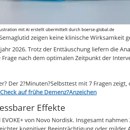
tration mit AI erstellt übermittelt durch boerse-global.de
Semaglutid zeigen keine klinische Wirksamkeit ge
jahr 2026. Trotz der Enttäuschung liefern die Ana
e Frage nach dem optimalen Zeitpunkt der Interve
 Der 2?Minuten?Selbsttest mit 7 Fragen zeigt, 
: Check auf frühe Demenz?Anzeichen
essbarer Effekte
 EVOKE+ von Novo Nordisk. Insgesamt nahmen 
r leichter kognitiver Beeinträchtigung oder milde