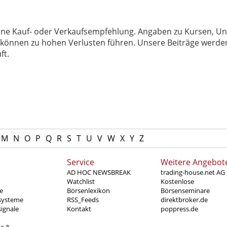
 keine Kauf- oder Verkaufsempfehlung. Angaben zu Kursen,
können zu hohen Verlusten führen. Unsere Beiträge werden
ft.
M
N
O
P
Q
R
S
T
U
V
W
X
Y
Z
Service
Weitere Angebot
AD HOC NEWSBREAK
trading-house.net AG
Watchlist
Kostenlose
e
Börsenlexikon
Börsenseminare
systeme
RSS_Feeds
direktbroker.de
ignale
Kontakt
poppress.de