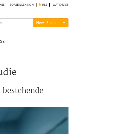
OGS
BÖRSENLEXIKON
RSS
WATCHLIST
Menü ein-/ausblenden
News Suche
GE
udie
n bestehende