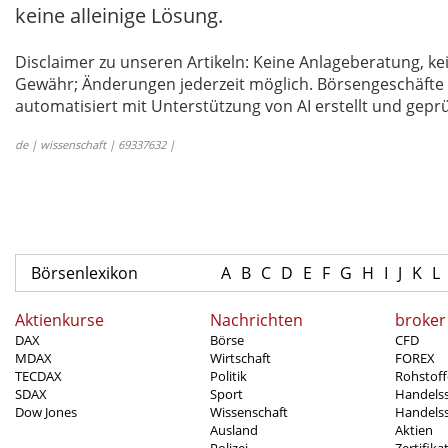
keine alleinige Lösung.
Disclaimer zu unseren Artikeln: Keine Anlageberatung,
Gewähr; Änderungen jederzeit möglich. Börsengeschäfte 
automatisiert mit Unterstützung von AI erstellt und geprü
de | wissenschaft | 69337632 |
Börsenlexikon
A
B
C
D
E
F
G
H
I
J
K
L
Aktienkurse
Nachrichten
broker
DAX
Börse
CFD
MDAX
Wirtschaft
FOREX
TECDAX
Politik
Rohstoff
SDAX
Sport
Handels
Dow Jones
Wissenschaft
Handelss
Ausland
Aktien