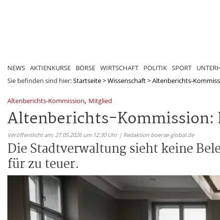
NEWS
AKTIENKURSE
BÖRSE
WIRTSCHAFT
POLITIK
SPORT
UNTER
Sie befinden sind hier:
Startseite
>
Wissenschaft
>
Altenberichts-Kommissio
,
Altenberichts-Kommission
Mitglied
Altenberichts-Kommission: K
Veröffentlicht am: 27.05.2026 um 12:30 Uhr | Redaktion boerse-global.de
Die Stadtverwaltung sieht keine Bel
für zu teuer.