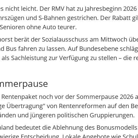
es nicht leicht. Der RMV hat zu Jahresbeginn 202
rszügen und S-Bahnen gestrichen. Der Rabatt gil
r Senioren ohne Auto teurer.
nhorst berät der Sozialausschuss am Mittwoch übe
d Bus fahren zu lassen. Auf Bundesebene schläg
ls Sachleistung zur Verfügung zu stellen – die r
Sommerpause
ihr Rentenpaket noch vor der Sommerpause 2026 
tige Übertragung" von Rentenreformen auf den B
bänden und jüngeren politischen Gruppierungen.
hland bedeutet die Ablehnung des Bonusmodells
chwierige Entscheidung. Lokale Angebote wie Sch