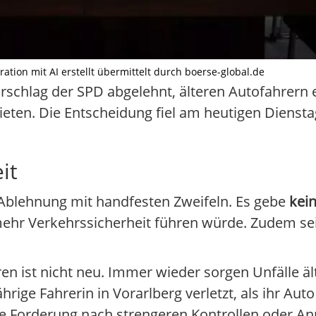
ration mit AI erstellt übermittelt durch boerse-global.de
schlag der SPD abgelehnt, älteren Autofahrern 
ieten. Die Entscheidung fiel am heutigen Dienstag
it
blehnung mit handfesten Zweifeln. Es gebe
kei
mehr Verkehrssicherheit führen würde. Zudem se
en ist nicht neu. Immer wieder sorgen Unfälle äl
rige Fahrerin in Vorarlberg verletzt, als ihr Au
e Forderung nach strengeren Kontrollen oder Anr