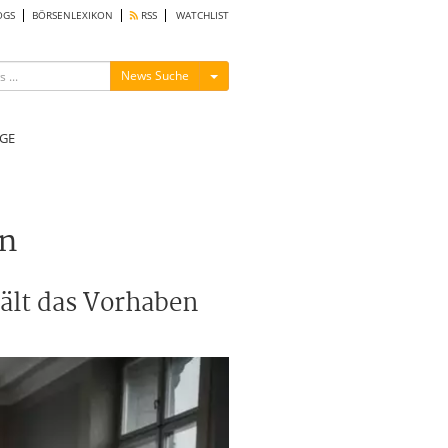
OGS
BÖRSENLEXIKON
RSS
WATCHLIST
Menü ein-/ausblenden
News Suche
GE
en
hält das Vorhaben