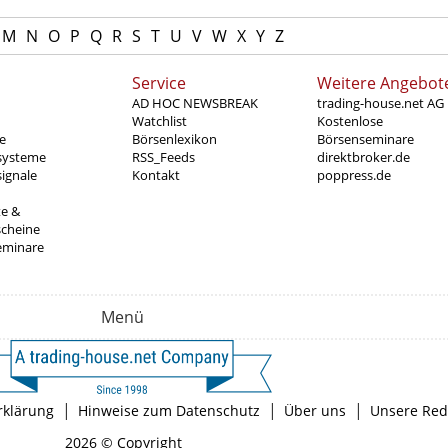
M
N
O
P
Q
R
S
T
U
V
W
X
Y
Z
Service
Weitere Angebot
AD HOC NEWSBREAK
trading-house.net AG
Watchlist
Kostenlose
e
Börsenlexikon
Börsenseminare
systeme
RSS_Feeds
direktbroker.de
ignale
Kontakt
poppress.de
te &
scheine
eminare
Menü
|
|
|
rklärung
Hinweise zum Datenschutz
Über uns
Unsere Red
2026 © Copyright