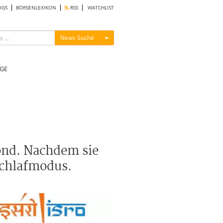
OGS
BÖRSENLEXIKON
RSS
WATCHLIST
Menü ein-/ausblenden
News Suche
GE
ond. Nachdem sie
Schlafmodus.