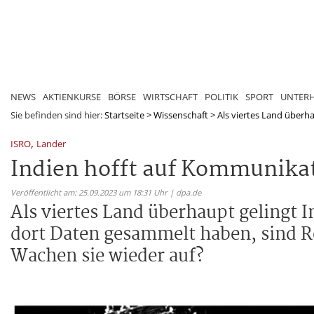
NEWS
AKTIENKURSE
BÖRSE
WIRTSCHAFT
POLITIK
SPORT
UNTER
Sie befinden sind hier:
Startseite
>
Wissenschaft
>
Als viertes Land überhau
,
ISRO
Lander
Indien hofft auf Kommunik
Veröffentlicht am: 25.09.2023 um 18:31 Uhr | dpa.de
Als viertes Land überhaupt gelingt
dort Daten gesammelt haben, sind R
Wachen sie wieder auf?