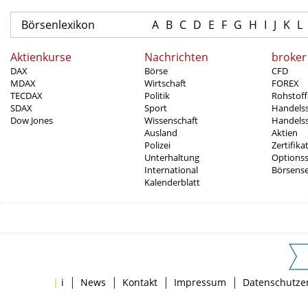
Börsenlexikon
A
B
C
D
E
F
G
H
I
J
K
L
Aktienkurse
Nachrichten
broker
DAX
Börse
CFD
MDAX
Wirtschaft
FOREX
TECDAX
Politik
Rohstoff
SDAX
Sport
Handels
Dow Jones
Wissenschaft
Handelss
Ausland
Aktien
Polizei
Zertifika
Unterhaltung
Options
International
Börsens
Kalenderblatt
|
|
|
|
|
i
News
Kontakt
Impressum
Datenschutze