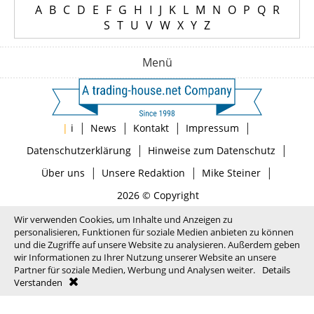
A
B
C
D
E
F
G
H
I
J
K
L
M
N
O
P
Q
R
S
T
U
V
W
X
Y
Z
Menü
|
|
|
|
|
i
News
Kontakt
Impressum
|
|
Datenschutzerklärung
Hinweise zum Datenschutz
|
|
|
Über uns
Unsere Redaktion
Mike Steiner
2026 © Copyright
Wir verwenden Cookies, um Inhalte und Anzeigen zu
personalisieren, Funktionen für soziale Medien anbieten zu können
und die Zugriffe auf unsere Website zu analysieren. Außerdem geben
wir Informationen zu Ihrer Nutzung unserer Website an unsere
Partner für soziale Medien, Werbung und Analysen weiter.
Details
Verstanden