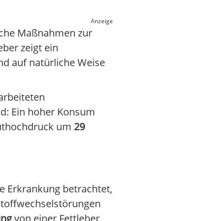
Anzeige
liche Maßnahmen zur
ber zeigt ein
nd auf natürliche Weise
arbeiteten
and: Ein hoher Konsum
Bluthochdruck um
29
te Erkrankung betrachtet,
stoffwechselstörungen
ung
von einer Fettleber