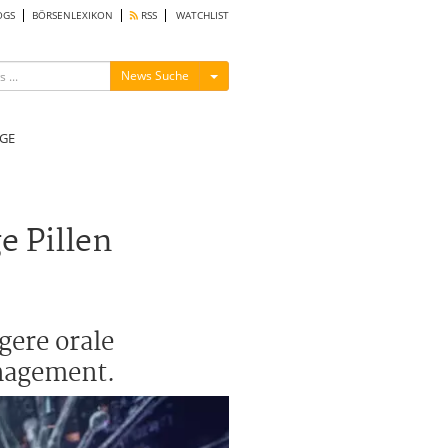
OGS
BÖRSENLEXIKON
RSS
WATCHLIST
Menü ein-/ausblenden
News Suche
GE
e Pillen
gere orale
nagement.