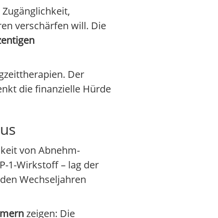
e Zugänglichkeit,
en verschärfen will. Die
zentigen
zeittherapien. Der
enkt die finanzielle Hürde
kus
mkeit von Abnehm-
-1-Wirkstoff – lag der
n den Wechseljahren
hmern
zeigen: Die