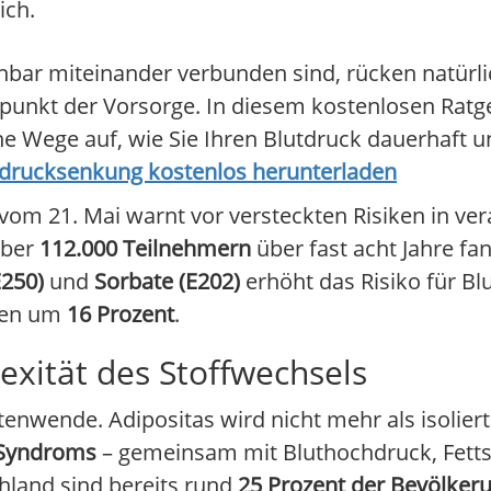
ich.
nbar miteinander verbunden sind, rücken natür
punkt der Vorsorge. In diesem kostenlosen Ratge
 Wege auf, wie Sie Ihren Blutdruck dauerhaft u
utdrucksenkung kostenlos herunterladen
vom 21. Mai warnt vor versteckten Risiken in ver
über
112.000 Teilnehmern
über fast acht Jahre f
E250)
und
Sorbate (E202)
erhöht das Risiko für 
ngen um
16 Prozent
.
xität des Stoffwechsels
tenwende. Adipositas wird nicht mehr als isolier
 Syndroms
– gemeinsam mit Bluthochdruck, Fett
chland sind bereits rund
25 Prozent der Bevölker