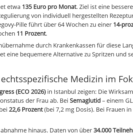
net etwa
135 Euro pro Monat
. Ziel ist eine besser
ulierung von individuell hergestellten Rezeptur
egovy-Pille führt über 64 Wochen zu einer
14-pro
Wochen
11 Prozent
.
enübernahme durch Krankenkassen für diese Lang
etet eine bequemere Alternative zu Spritzen und s
echtsspezifische Medizin im Fo
gress (ECO 2026)
in Istanbul zeigen: Die Wirksa
status der Frau ab. Bei
Semaglutid
– einem GLP
bei
22,6 Prozent
(bei 7,2 mg Dosis). Bei Frauen i
tsabnahme hinaus. Daten von über
34.000 Teilne