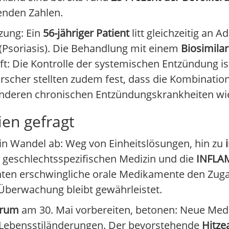
genden Zahlen.
zung: Ein
56-jähriger Patient
litt gleichzeitig an 
(Psoriasis). Die Behandlung mit einem
Biosimilar
ft: Die Kontrolle der systemischen Entzündung is
scher stellten zudem fest, dass die Kombinatio
anderen chronischen Entzündungskrankheiten wie
ien gefragt
 ein Wandel ab: Weg von Einheitslösungen, hin zu
r geschlechtsspezifischen Medizin und die
INFLAM
önnten erschwingliche orale Medikamente den Zu
 Überwachung bleibt gewährleistet.
orum
am 30. Mai vorbereiten, betonen: Neue Me
e Lebensstiländerungen. Der bevorstehende
Hitze