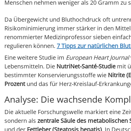
Menschen nehmen weniger als 20 Gramm zu s
Da Übergewicht und Bluthochdruck oft untren
Risikominimierung immer stärker in den Mittel
renommierter Medizinprofessor sieben einfache
regulieren können.
7 Tipps zur natürlichen Bl
Eine weitere Studie im
European Heart Journal
Lebensmitteln. Die
NutriNet-Santé-Studie
mit 
bestimmter Konservierungsstoffe wie
Nitrite (
Prozent
und das für Herz-Kreislauf-Erkranku
Analyse: Die wachsende Komple
Die aktuelle Forschungswelle markiert eine Zei
sondern als
zentrale Säule des metabolischen
und der
Fettleber (Steatosis hepatis)
. In Deuts