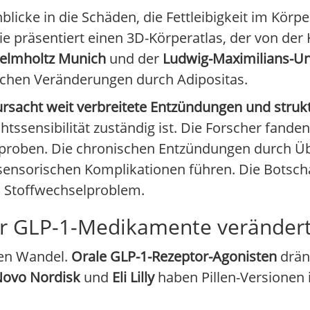
nblicke in die Schäden, die Fettleibigkeit im Körpe
ie präsentiert einen 3D-Körperatlas, der von der 
elmholtz Munich
und der
Ludwig-Maximilians-Un
gischen Veränderungen durch Adipositas.
rsacht weit verbreitete Entzündungen und struk
htssensibilität zuständig ist. Die Forscher fande
proben. Die chronischen Entzündungen durch Ü
nsorischen Komplikationen führen. Die Botschaft 
s Stoffwechselproblem.
für GLP-1-Medikamente verändert
den Wandel.
Orale GLP-1-Rezeptor-Agonisten
drän
ovo Nordisk
und
Eli Lilly
haben Pillen-Versionen i