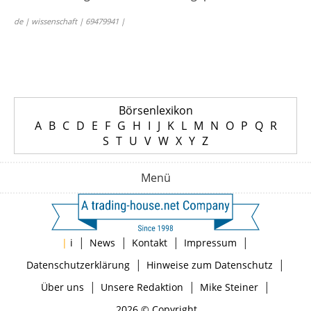
de | wissenschaft | 69479941 |
Börsenlexikon
A
B
C
D
E
F
G
H
I
J
K
L
M
N
O
P
Q
R
S
T
U
V
W
X
Y
Z
Menü
|
|
|
|
|
i
News
Kontakt
Impressum
|
|
Datenschutzerklärung
Hinweise zum Datenschutz
|
|
|
Über uns
Unsere Redaktion
Mike Steiner
2026 © Copyright