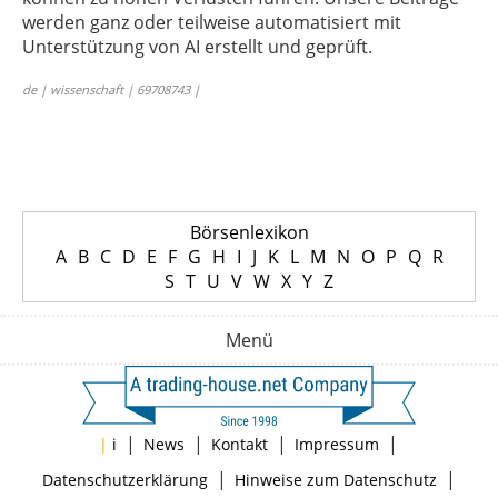
werden ganz oder teilweise automatisiert mit
Unterstützung von AI erstellt und geprüft.
de | wissenschaft | 69708743 |
Börsenlexikon
A
B
C
D
E
F
G
H
I
J
K
L
M
N
O
P
Q
R
S
T
U
V
W
X
Y
Z
Menü
|
|
|
|
|
i
News
Kontakt
Impressum
|
|
Datenschutzerklärung
Hinweise zum Datenschutz