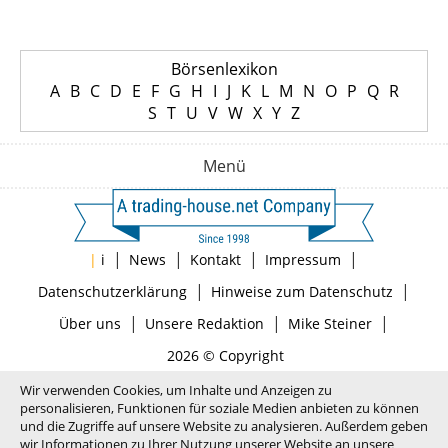
Börsenlexikon
A
B
C
D
E
F
G
H
I
J
K
L
M
N
O
P
Q
R
S
T
U
V
W
X
Y
Z
Menü
|
|
|
|
|
i
News
Kontakt
Impressum
|
|
Datenschutzerklärung
Hinweise zum Datenschutz
|
|
|
Über uns
Unsere Redaktion
Mike Steiner
2026 © Copyright
Wir verwenden Cookies, um Inhalte und Anzeigen zu
personalisieren, Funktionen für soziale Medien anbieten zu können
und die Zugriffe auf unsere Website zu analysieren. Außerdem geben
wir Informationen zu Ihrer Nutzung unserer Website an unsere