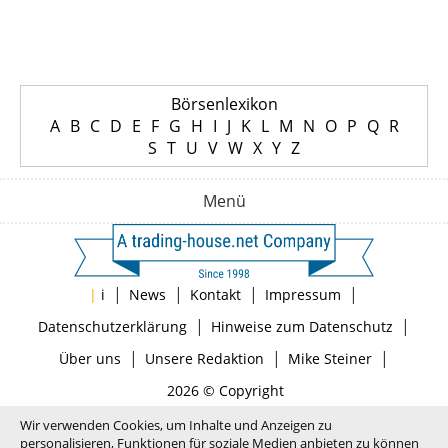
Börsenlexikon
A
B
C
D
E
F
G
H
I
J
K
L
M
N
O
P
Q
R
S
T
U
V
W
X
Y
Z
Menü
|
|
|
|
|
i
News
Kontakt
Impressum
|
|
Datenschutzerklärung
Hinweise zum Datenschutz
|
|
|
Über uns
Unsere Redaktion
Mike Steiner
2026 © Copyright
Wir verwenden Cookies, um Inhalte und Anzeigen zu
personalisieren, Funktionen für soziale Medien anbieten zu können