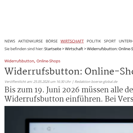
NEWS
AKTIENKURSE
BÖRSE
WIRTSCHAFT
POLITIK
SPORT
UNTER
Sie befinden sind hier:
Startseite
>
Wirtschaft
>
Widerrufsbutton: Online-S
,
Widerrufsbutton
Online-Shops
Widerrufsbutton: Online-Sh
Veröffentlicht am: 25.05.2026 um 16:30 Uhr | Redaktion boerse-global.de
Bis zum 19. Juni 2026 müssen alle 
Widerrufsbutton einführen. Bei Vers