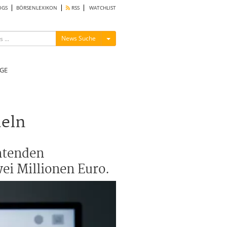
OGS
BÖRSENLEXIKON
RSS
WATCHLIST
Menü ein-/ausblenden
News Suche
GE
deln
chtenden
ei Millionen Euro.