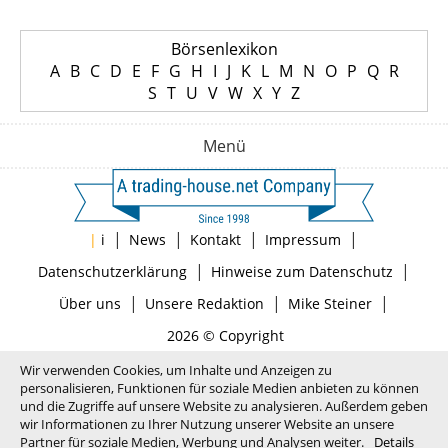
Börsenlexikon
A
B
C
D
E
F
G
H
I
J
K
L
M
N
O
P
Q
R
S
T
U
V
W
X
Y
Z
Menü
|
|
|
|
|
i
News
Kontakt
Impressum
|
|
Datenschutzerklärung
Hinweise zum Datenschutz
|
|
|
Über uns
Unsere Redaktion
Mike Steiner
2026 © Copyright
Wir verwenden Cookies, um Inhalte und Anzeigen zu
personalisieren, Funktionen für soziale Medien anbieten zu können
und die Zugriffe auf unsere Website zu analysieren. Außerdem geben
wir Informationen zu Ihrer Nutzung unserer Website an unsere
Partner für soziale Medien, Werbung und Analysen weiter.
Details