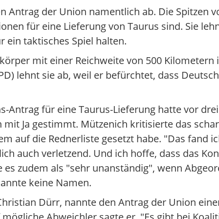
 Antrag der Union namentlich ab. Die Spitzen 
ionen für eine Lieferung von Taurus sind. Sie l
 ein taktisches Spiel halten.
gkörper mit einer Reichweite von 500 Kilometer
D) lehnt sie ab, weil er befürchtet, dass Deutsc
-Antrag für eine Taurus-Lieferung hatte vor dre
 Ja gestimmt. Mützenich kritisierte das scharf
em auf die Rednerliste gesetzt habe. "Das fand ic
lich auch verletzend. Und ich hoffe, dass das K
erte es zudem als "sehr unanständig", wenn Abgeo
 nannte keine Namen.
hristian Dürr, nannte den Antrag der Union eine
f mögliche Abweichler sagte er. "Es gibt bei Koalit