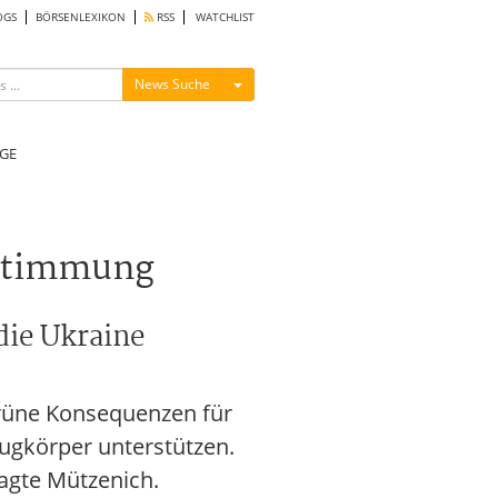
OGS
BÖRSENLEXIKON
RSS
WATCHLIST
Menü ein-/ausblenden
News Suche
GE
bstimmung
die Ukraine
Grüne Konsequenzen für
lugkörper unterstützen.
agte Mützenich.