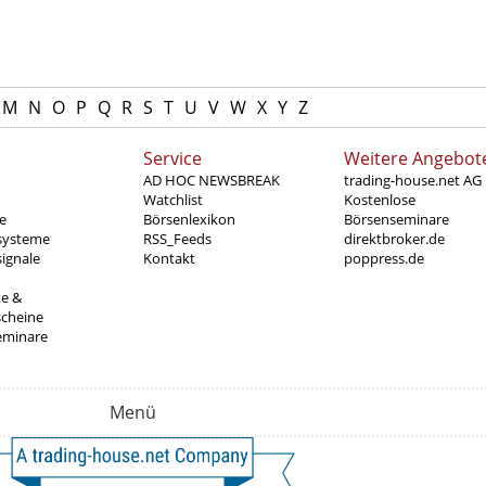
M
N
O
P
Q
R
S
T
U
V
W
X
Y
Z
Service
Weitere Angebot
AD HOC NEWSBREAK
trading-house.net AG
Watchlist
Kostenlose
e
Börsenlexikon
Börsenseminare
systeme
RSS_Feeds
direktbroker.de
ignale
Kontakt
poppress.de
te &
scheine
eminare
Menü