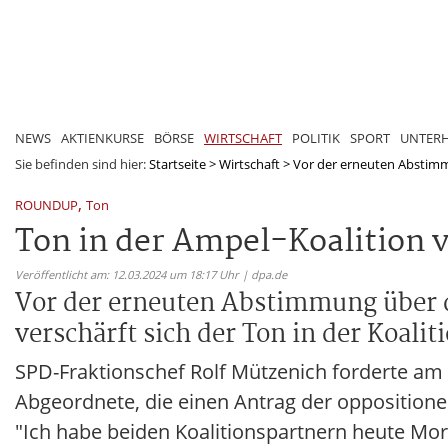
NEWS
AKTIENKURSE
BÖRSE
WIRTSCHAFT
POLITIK
SPORT
UNTER
Sie befinden sind hier:
Startseite
>
Wirtschaft
>
Vor der erneuten Abstimmu
,
ROUNDUP
Ton
Ton in der Ampel-Koalition 
Veröffentlicht am: 12.03.2024 um 18:17 Uhr | dpa.de
Vor der erneuten Abstimmung über d
verschärft sich der Ton in der Koalit
SPD-Fraktionschef Rolf Mützenich forderte am
Abgeordnete, die einen Antrag der oppositione
"Ich habe beiden Koalitionspartnern heute Mor