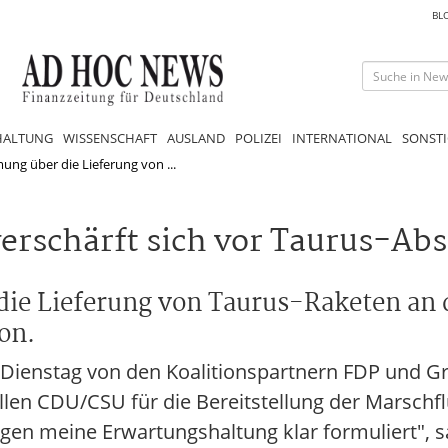
BL
HALTUNG
WISSENSCHAFT
AUSLAND
POLIZEI
INTERNATIONAL
SONSTI
ng über die Lieferung von ...
verschärft sich vor Taurus-A
ie Lieferung von Taurus-Raketen an 
ion.
 Dienstag von den Koalitionspartnern FDP und 
llen CDU/CSU für die Bereitstellung der Marschf
gen meine Erwartungshaltung klar formuliert", s