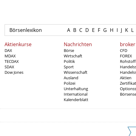
Börsenlexikon
A
B
C
D
E
F
G
H
I
J
K
L
Aktienkurse
Nachrichten
broker
DAX
Börse
CFD
MDAX
Wirtschaft
FOREX
TECDAX
Politik
Rohstoff
SDAX
Sport
Handels
Dow Jones
Wissenschaft
Handelss
Ausland
Aktien
Polizei
Zertifika
Unterhaltung
Options
International
Börsens
Kalenderblatt