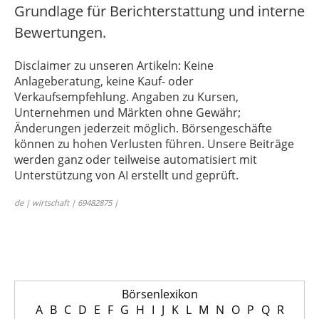
Grundlage für Berichterstattung und interne
Bewertungen.
Disclaimer zu unseren Artikeln: Keine
Anlageberatung, keine Kauf- oder
Verkaufsempfehlung. Angaben zu Kursen,
Unternehmen und Märkten ohne Gewähr;
Änderungen jederzeit möglich. Börsengeschäfte
können zu hohen Verlusten führen. Unsere Beiträge
werden ganz oder teilweise automatisiert mit
Unterstützung von AI erstellt und geprüft.
de | wirtschaft | 69482875 |
Börsenlexikon
A
B
C
D
E
F
G
H
I
J
K
L
M
N
O
P
Q
R