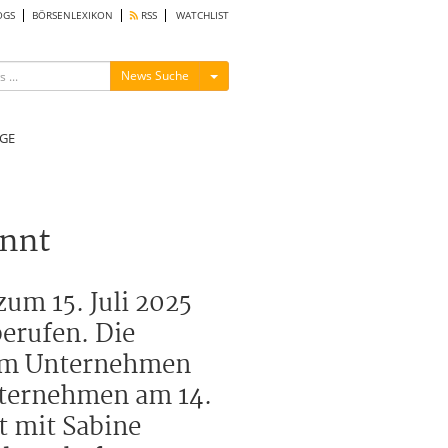
OGS
BÖRSENLEXIKON
RSS
WATCHLIST
Menü ein-/ausblenden
News Suche
GE
annt
um 15. Juli 2025
berufen. Die
dem Unternehmen
nternehmen am 14.
t mit Sabine