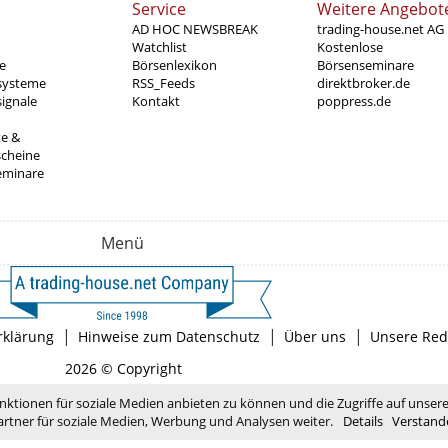
Service
Weitere Angebot
AD HOC NEWSBREAK
trading-house.net AG
Watchlist
Kostenlose
e
Börsenlexikon
Börsenseminare
systeme
RSS_Feeds
direktbroker.de
ignale
Kontakt
poppress.de
te &
scheine
eminare
Menü
|
|
|
rklärung
Hinweise zum Datenschutz
Über uns
Unsere Red
2026 © Copyright
nktionen für soziale Medien anbieten zu können und die Zugriffe auf unser
rtner für soziale Medien, Werbung und Analysen weiter.
Details
Verstand