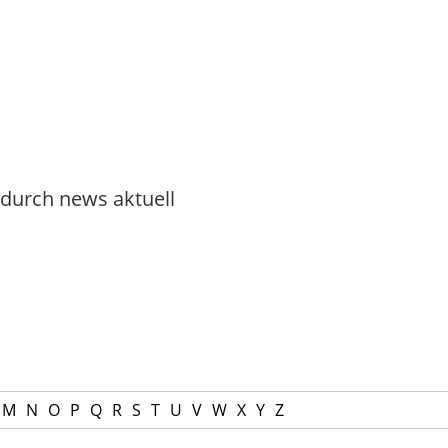
 durch news aktuell
M
N
O
P
Q
R
S
T
U
V
W
X
Y
Z