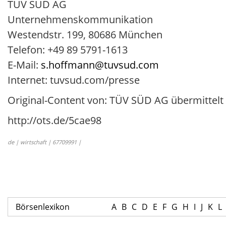
TÜV SÜD AG
Unternehmenskommunikation
Westendstr. 199, 80686 München
Telefon: +49 89 5791-1613
E-Mail:
s.hoffmann@tuvsud.com
Internet: tuvsud.com/presse
Original-Content von: TÜV SÜD AG übermittelt
http://ots.de/5cae98
de | wirtschaft | 67709991 |
Börsenlexikon
A
B
C
D
E
F
G
H
I
J
K
L