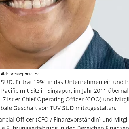
ild: presseportal.de
V SÜD. Er trat 1994 in das Unternehmen ein und h
acific mit Sitz in Singapur; im Jahr 2011 überna
2017 ist er Chief Operating Officer (COO) und Mit
globale Geschäft von TÜV SÜD mitzugestalten.
ancial Officer (CFO / Finanzvorständin) und Mitgl
ale Führungserfahrung in den Bereichen Finanzen