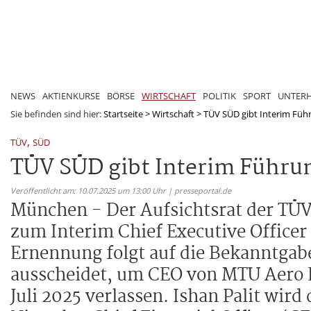
NEWS
AKTIENKURSE
BÖRSE
WIRTSCHAFT
POLITIK
SPORT
UNTER
Sie befinden sind hier:
Startseite
>
Wirtschaft
>
TÜV SÜD gibt Interim Führ
,
TÜV
SÜD
TÜV SÜD gibt Interim Führu
Veröffentlicht am: 10.07.2025 um 13:00 Uhr | presseportal.de
München - Der Aufsichtsrat der TÜV 
zum Interim Chief Executive Officer
Ernennung folgt auf die Bekanntga
ausscheidet, um CEO von MTU Aero 
Juli 2025 verlassen. Ishan Palit wir