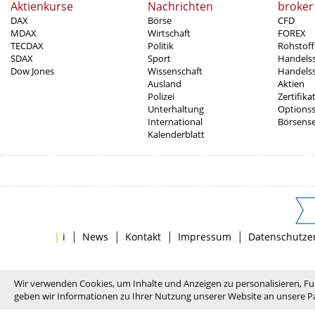
Aktienkurse
Nachrichten
broker
DAX
Börse
CFD
MDAX
Wirtschaft
FOREX
TECDAX
Politik
Rohstoff
SDAX
Sport
Handels
Dow Jones
Wissenschaft
Handelss
Ausland
Aktien
Polizei
Zertifika
Unterhaltung
Options
International
Börsens
Kalenderblatt
|
|
|
|
|
i
News
Kontakt
Impressum
Datenschutze
Wir verwenden Cookies, um Inhalte und Anzeigen zu personalisieren, Fu
geben wir Informationen zu Ihrer Nutzung unserer Website an unsere Pa