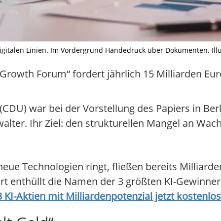
digitalen Linien. Im Vordergrund Händedruck über Dokumenten. Illust
owth Forum“ fordert jährlich 15 Milliarden Euro
CDU) war bei der Vorstellung des Papiers in Berli
lter. Ihr Ziel: den strukturellen Mangel an Wac
ue Technologien ringt, fließen bereits Milliarde
rt enthüllt die Namen der 3 größten KI-Gewinner-
3 KI-Aktien mit Milliardenpotenzial jetzt kostenl