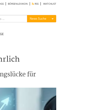
OGS
BÖRSENLEXIKON
RSS
WATCHLIST
Menü ein-/ausblenden
News Suche
GE
hrlich
ungslücke für