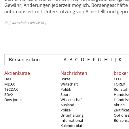
Gewähr; Änderungen jederzeit möglich. Börsengeschäfte 
automatisiert mit Unterstützung von AI erstellt und geprü
de | wirtschaft | 69498516 |
Börsenlexikon
A
B
C
D
E
F
G
H
I
J
K
L
Aktienkurse
Nachrichten
broker
DAX
Börse
CFD
MDAX
Wirtschaft
FOREX
TECDAX
Politik
Rohstoff
SDAX
Sport
Handels
Dow Jones
Wissenschaft
Handelss
Ausland
Aktien
Polizei
Zertifika
Unterhaltung
Options
International
Börsens
Kalenderblatt