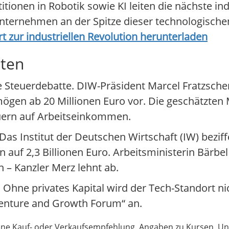
ionen in Robotik sowie KI leiten die nächste indu
 Unternehmen an der Spitze dieser technologisch
t zur industriellen Revolution herunterladen
sten
ie Steuerdebatte. DIW-Präsident Marcel Fratzsche
ögen ab 20 Millionen Euro vor. Die geschätzte
euern auf Arbeitseinkommen.
Das Institut der Deutschen Wirtschaft (IW) bezif
uf 2,3 Billionen Euro. Arbeitsministerin Bärbel
 – Kanzler Merz lehnt ab.
 Ohne privates Kapital wird der Tech-Standort 
Venture and Growth Forum“ an.
 keine Kauf- oder Verkaufsempfehlung. Angaben zu Kursen,