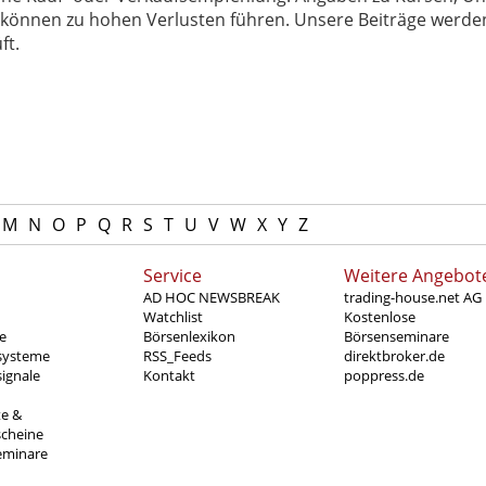
können zu hohen Verlusten führen. Unsere Beiträge werden
ft.
M
N
O
P
Q
R
S
T
U
V
W
X
Y
Z
Service
Weitere Angebot
AD HOC NEWSBREAK
trading-house.net AG
Watchlist
Kostenlose
e
Börsenlexikon
Börsenseminare
systeme
RSS_Feeds
direktbroker.de
ignale
Kontakt
poppress.de
te &
scheine
eminare