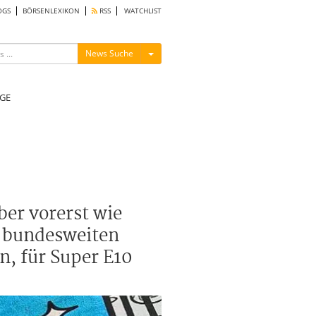
OGS
BÖRSENLEXIKON
RSS
WATCHLIST
Menü ein-/ausblenden
News Suche
GE
ber vorerst wie
m bundesweiten
n, für Super E10