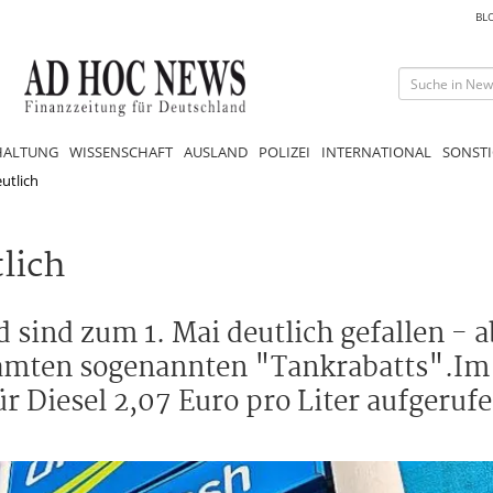
BL
HALTUNG
WISSENSCHAFT
AUSLAND
POLIZEI
INTERNATIONAL
SONSTI
eutlich
tlich
 sind zum 1. Mai deutlich gefallen - a
samten sogenannten "Tankrabatts".I
 Diesel 2,07 Euro pro Liter aufgerufe