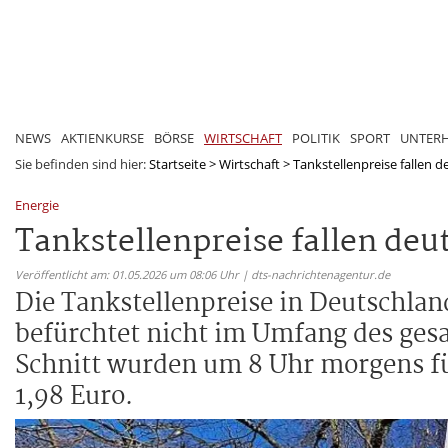
NEWS
AKTIENKURSE
BÖRSE
WIRTSCHAFT
POLITIK
SPORT
UNTER
Sie befinden sind hier:
Startseite
>
Wirtschaft
>
Tankstellenpreise fallen d
Energie
Tankstellenpreise fallen deu
Veröffentlicht am: 01.05.2026 um 08:06 Uhr | dts-nachrichtenagentur.de
Die Tankstellenpreise in Deutschland
befürchtet nicht im Umfang des ge
Schnitt wurden um 8 Uhr morgens für
1,98 Euro.