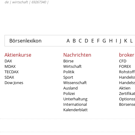
de | wirtschaft | 69267340 |
Börsenlexikon
A
B
C
D
E
F
G
H
I
J
K
L
Aktienkurse
Nachrichten
broker
DAX
Börse
CFD
MDAX
Wirtschaft
FOREX
TECDAX
Politik
Rohstoff
SDAX
Sport
Handels
Dow Jones
Wissenschaft
Handelss
Ausland
Aktien
Polizei
Zertifika
Unterhaltung
Options
International
Börsens
Kalenderblatt