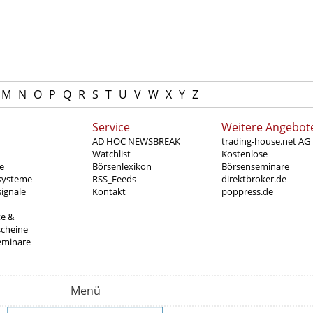
M
N
O
P
Q
R
S
T
U
V
W
X
Y
Z
Service
Weitere Angebot
AD HOC NEWSBREAK
trading-house.net AG
Watchlist
Kostenlose
e
Börsenlexikon
Börsenseminare
systeme
RSS_Feeds
direktbroker.de
ignale
Kontakt
poppress.de
te &
scheine
eminare
Menü