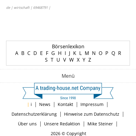
de | wirtschaft | 69468791 |
Börsenlexikon
A
B
C
D
E
F
G
H
I
J
K
L
M
N
O
P
Q
R
S
T
U
V
W
X
Y
Z
Menü
|
|
|
|
|
i
News
Kontakt
Impressum
|
|
Datenschutzerklärung
Hinweise zum Datenschutz
|
|
|
Über uns
Unsere Redaktion
Mike Steiner
2026 © Copyright