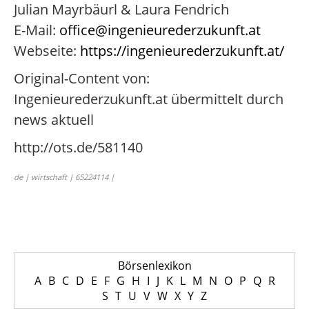
Julian Mayrbäurl & Laura Fendrich
E-Mail:
office@ingenieurederzukunft.at
Webseite:
https://ingenieurederzukunft.at/
Original-Content von:
Ingenieurederzukunft.at übermittelt durch
news aktuell
http://ots.de/581140
de | wirtschaft | 65224114 |
Börsenlexikon
A
B
C
D
E
F
G
H
I
J
K
L
M
N
O
P
Q
R
S
T
U
V
W
X
Y
Z