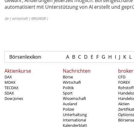
Gewähr; Änderungen jederzeit möglich. Börsengeschäfte 
automatisiert mit Unterstützung von AI erstellt und geprü
de | wirtschaft | 69524028 |
Börsenlexikon
A
B
C
D
E
F
G
H
I
J
K
L
Aktienkurse
Nachrichten
broker
DAX
Börse
CFD
MDAX
Wirtschaft
FOREX
TECDAX
Politik
Rohstoff
SDAX
Sport
Handels
Dow Jones
Wissenschaft
Handelss
Ausland
Aktien
Polizei
Zertifika
Unterhaltung
Options
International
Börsens
Kalenderblatt