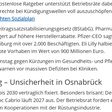
ostenlose Ratgeber unterstützt Betriebsräte dabe
rechte bei Kündigungswellen voll auszuschöpfen
chten Sozialplan
tragssatzstabilisierungsgesetz (BStabG). Pharma-
ert auf höhere Herstellerrabatte. Pfizer-CEO sagt
iburg mit over 2.000 Beschäftigten. Eli Lilly halbi
ppte Vorhaben im Wert von 900 Millionen Euro.
nstag gegen Kürzungen im Gesundheits- und Pfle
rnen vor massiven Defiziten bei Kliniken.
g – Unsicherheit in Osnabrück
s 2030 vertraglich fixiert. Besonders brisant: 
c Cabrio läuft 2027 aus. Der Betriebsrat fordert 
m Kooperationen mit der Rüstungsindustrie.