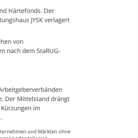
und Härtefonds. Der
htungshaus JYSK verlagert
ehen von
hren nach dem StaRUG-
t Arbeitgeberverbänden
 Der Mittelstand drängt
r Kürzungen im
.
 Unternehmen und Märkten ohne