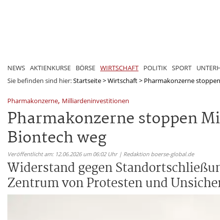
NEWS
AKTIENKURSE
BÖRSE
WIRTSCHAFT
POLITIK
SPORT
UNTER
Sie befinden sind hier:
Startseite
>
Wirtschaft
>
Pharmakonzerne stoppen Mi
,
Pharmakonzerne
Milliardeninvestitionen
Pharmakonzerne stoppen Mill
Biontech weg
Veröffentlicht am: 12.06.2026 um 06:02 Uhr | Redaktion boerse-global.de
Widerstand gegen Standortschließu
Zentrum von Protesten und Unsicher