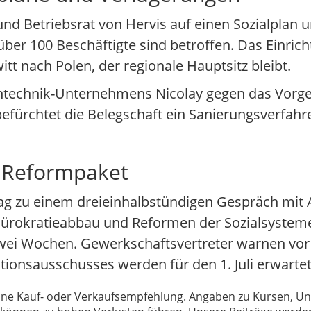
und Betriebsrat von Hervis auf einen Sozialplan 
, über 100 Beschäftigte sind betroffen. Das Einric
tt nach Polen, der regionale Hauptsitz bleibt.
zintechnik-Unternehmens Nicolay gegen das Vorg
 befürchtet die Belegschaft ein Sanierungsverfa
m Reformpaket
stag zu einem dreieinhalbstündigen Gespräch mi
ürokratieabbau und Reformen der Sozialsysteme.
zwei Wochen. Gewerkschaftsvertreter warnen vo
tionsausschusses werden für den 1. Juli erwartet
 keine Kauf- oder Verkaufsempfehlung. Angaben zu Kursen,