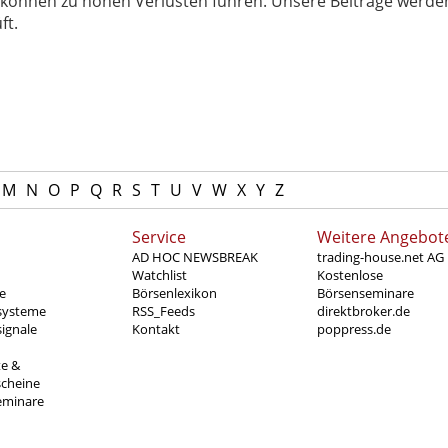
können zu hohen Verlusten führen. Unsere Beiträge werden
ft.
M
N
O
P
Q
R
S
T
U
V
W
X
Y
Z
Service
Weitere Angebot
AD HOC NEWSBREAK
trading-house.net AG
Watchlist
Kostenlose
e
Börsenlexikon
Börsenseminare
systeme
RSS_Feeds
direktbroker.de
ignale
Kontakt
poppress.de
te &
scheine
eminare