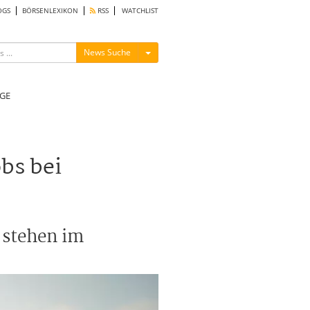
OGS
BÖRSENLEXIKON
RSS
WATCHLIST
Menü ein-/ausblenden
News Suche
GE
bs bei
 stehen im