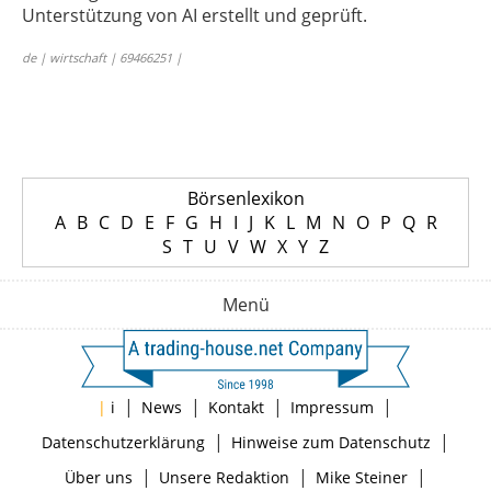
Unterstützung von AI erstellt und geprüft.
de | wirtschaft | 69466251 |
Börsenlexikon
A
B
C
D
E
F
G
H
I
J
K
L
M
N
O
P
Q
R
S
T
U
V
W
X
Y
Z
Menü
|
|
|
|
|
i
News
Kontakt
Impressum
|
|
Datenschutzerklärung
Hinweise zum Datenschutz
|
|
|
Über uns
Unsere Redaktion
Mike Steiner