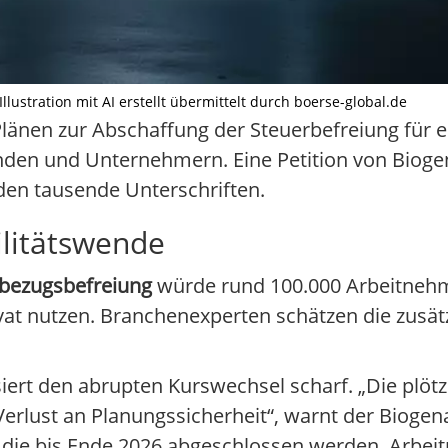
lustration mit AI erstellt übermittelt durch boerse-global.de
 Plänen zur Abschaffung der Steuerbefreiung für 
nden und Unternehmern. Eine Petition von Bioge
en tausende Unterschriften.
ilitätswende
bezugsbefreiung
würde rund 100.000 Arbeitnehme
ivat nutzen. Branchenexperten schätzen die zusät
isiert den abrupten Kurswechsel scharf. „Die plötz
rlust an Planungssicherheit“, warnt der Biogena
, die bis Ende 2026 abgeschlossen werden. Arbeit