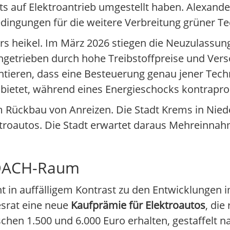
its auf Elektroantrieb umgestellt haben. Alexand
dingungen für die weitere Verbreitung grüner Te
s heikel. Im März 2026 stiegen die Neuzulassung
ngetrieben durch hohe Treibstoffpreise und Ver
ntieren, dass eine Besteuerung genau jener Tech
 bietet, während eines Energieschocks kontraprod
um Rückbau von Anreizen. Die Stadt Krems in Nie
ektroautos. Die Stadt erwartet daraus Mehreinna
m DACH-Raum
t in auffälligem Kontrast zu den Entwicklungen
esrat eine neue
Kaufprämie für Elektroautos
, die
schen 1.500 und 6.000 Euro erhalten, gestaffelt 