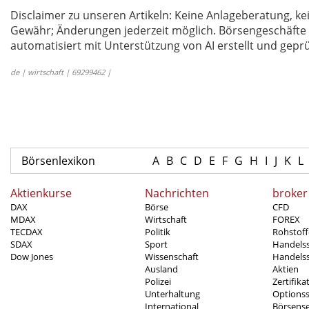
Disclaimer zu unseren Artikeln: Keine Anlageberatung,
Gewähr; Änderungen jederzeit möglich. Börsengeschäfte 
automatisiert mit Unterstützung von AI erstellt und geprü
de | wirtschaft | 69299462 |
Börsenlexikon
A
B
C
D
E
F
G
H
I
J
K
L
Aktienkurse
Nachrichten
broker
DAX
Börse
CFD
MDAX
Wirtschaft
FOREX
TECDAX
Politik
Rohstoff
SDAX
Sport
Handels
Dow Jones
Wissenschaft
Handelss
Ausland
Aktien
Polizei
Zertifika
Unterhaltung
Options
International
Börsens