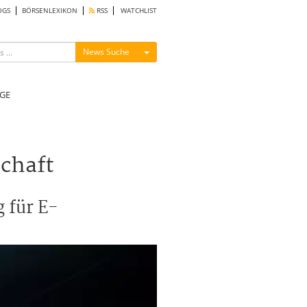
OGS
BÖRSENLEXIKON
RSS
WATCHLIST
Menü ein-/ausblenden
News Suche
GE
schaft
 für E-