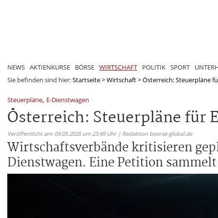
NEWS
AKTIENKURSE
BÖRSE
WIRTSCHAFT
POLITIK
SPORT
UNTER
Sie befinden sind hier:
Startseite
>
Wirtschaft
>
Österreich: Steuerpläne fü
,
Steuerpläne
E-Dienstwagen
Österreich: Steuerpläne für
Veröffentlicht am: 09.05.2026 um 23:49 Uhr | Redaktion boerse-global.de
Wirtschaftsverbände kritisieren gep
Dienstwagen. Eine Petition sammelt