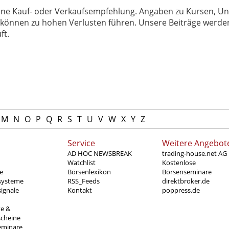
 keine Kauf- oder Verkaufsempfehlung. Angaben zu Kursen,
können zu hohen Verlusten führen. Unsere Beiträge werden
ft.
M
N
O
P
Q
R
S
T
U
V
W
X
Y
Z
Service
Weitere Angebot
AD HOC NEWSBREAK
trading-house.net AG
Watchlist
Kostenlose
e
Börsenlexikon
Börsenseminare
systeme
RSS_Feeds
direktbroker.de
ignale
Kontakt
poppress.de
te &
scheine
eminare