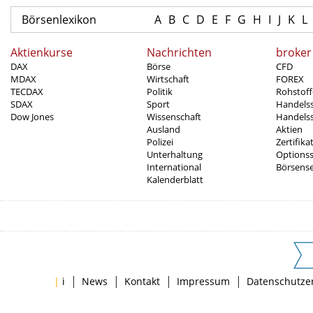
Börsenlexikon
A
B
C
D
E
F
G
H
I
J
K
L
Aktienkurse
Nachrichten
broker
DAX
Börse
CFD
MDAX
Wirtschaft
FOREX
TECDAX
Politik
Rohstoff
SDAX
Sport
Handels
Dow Jones
Wissenschaft
Handelss
Ausland
Aktien
Polizei
Zertifika
Unterhaltung
Options
International
Börsens
Kalenderblatt
|
|
|
|
|
i
News
Kontakt
Impressum
Datenschutze