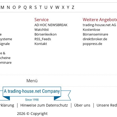
M
N
O
P
Q
R
S
T
U
V
W
X
Y
Z
Service
Weitere Angebot
AD HOC NEWSBREAK
trading-house.net AG
Watchlist
Kostenlose
e
Börsenlexikon
Börsenseminare
systeme
RSS_Feeds
direktbroker.de
ignale
Kontakt
poppress.de
te &
scheine
eminare
Menü
|
|
|
rklärung
Hinweise zum Datenschutz
Über uns
Unsere Red
2026 © Copyright