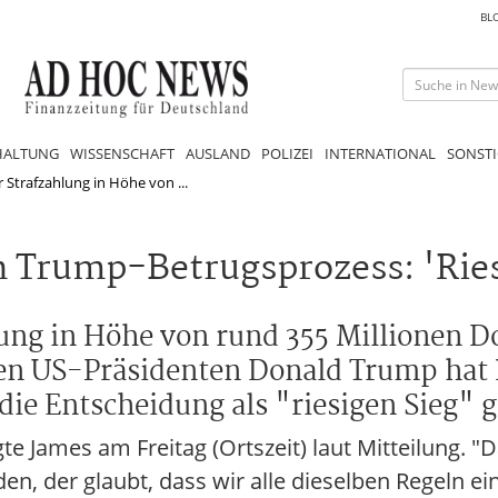
BL
HALTUNG
WISSENSCHAFT
AUSLAND
POLIZEI
INTERNATIONAL
SONSTI
Strafzahlung in Höhe von ...
n Trump-Betrugsprozess: 'Ries
ng in Höhe von rund 355 Millionen Do
gen US-Präsidenten Donald Trump hat
die Entscheidung als "riesigen Sieg" g
e James am Freitag (Ortszeit) laut Mitteilung. "Das
den, der glaubt, dass wir alle dieselben Regeln e