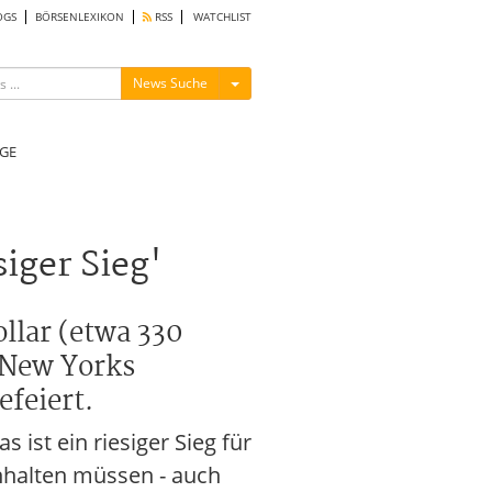
OGS
BÖRSENLEXIKON
RSS
WATCHLIST
Menü ein-/ausblenden
News Suche
GE
iger Sieg'
llar (etwa 330
 New Yorks
efeiert.
 ist ein riesiger Sieg für
inhalten müssen - auch