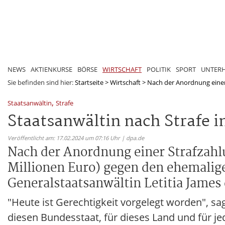
NEWS
AKTIENKURSE
BÖRSE
WIRTSCHAFT
POLITIK
SPORT
UNTER
Sie befinden sind hier:
Startseite
>
Wirtschaft
>
Nach der Anordnung einer 
,
Staatsanwältin
Strafe
Staatsanwältin nach Strafe i
Veröffentlicht am: 17.02.2024 um 07:16 Uhr | dpa.de
Nach der Anordnung einer Strafzahlu
Millionen Euro) gegen den ehemali
Generalstaatsanwältin Letitia James 
"Heute ist Gerechtigkeit vorgelegt worden", sagt
diesen Bundesstaat, für dieses Land und für je