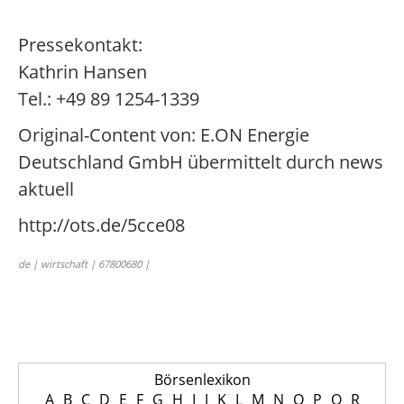
Pressekontakt:
Kathrin Hansen
Tel.: +49 89 1254-1339
Original-Content von: E.ON Energie
Deutschland GmbH übermittelt durch news
aktuell
http://ots.de/5cce08
de | wirtschaft | 67800680 |
Börsenlexikon
A
B
C
D
E
F
G
H
I
J
K
L
M
N
O
P
Q
R