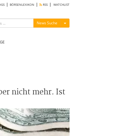
OGS
BÖRSENLEXIKON
RSS
WATCHLIST
Menü ein-/ausblenden
News Suche
GE
ber nicht mehr. Ist