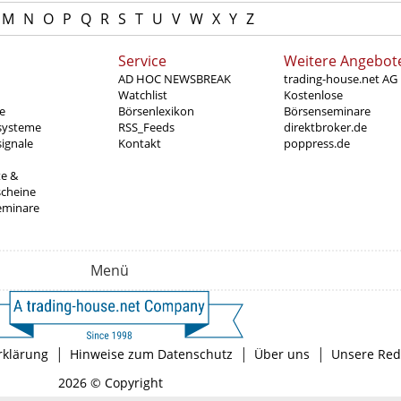
M
N
O
P
Q
R
S
T
U
V
W
X
Y
Z
Service
Weitere Angebot
AD HOC NEWSBREAK
trading-house.net AG
Watchlist
Kostenlose
e
Börsenlexikon
Börsenseminare
systeme
RSS_Feeds
direktbroker.de
ignale
Kontakt
poppress.de
te &
scheine
eminare
Menü
|
|
|
rklärung
Hinweise zum Datenschutz
Über uns
Unsere Red
2026 © Copyright