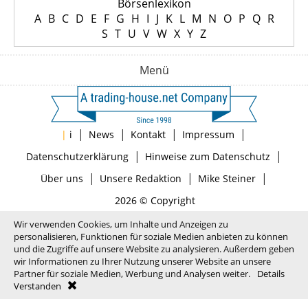
Börsenlexikon
A
B
C
D
E
F
G
H
I
J
K
L
M
N
O
P
Q
R
S
T
U
V
W
X
Y
Z
Menü
|
|
|
|
|
i
News
Kontakt
Impressum
|
|
Datenschutzerklärung
Hinweise zum Datenschutz
|
|
|
Über uns
Unsere Redaktion
Mike Steiner
2026 © Copyright
Wir verwenden Cookies, um Inhalte und Anzeigen zu
personalisieren, Funktionen für soziale Medien anbieten zu können
und die Zugriffe auf unsere Website zu analysieren. Außerdem geben
wir Informationen zu Ihrer Nutzung unserer Website an unsere
Partner für soziale Medien, Werbung und Analysen weiter.
Details
Verstanden