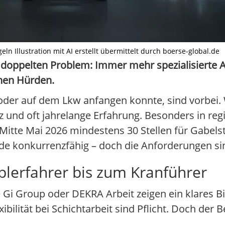
 Illustration mit AI erstellt übermittelt durch boerse-global.de
 doppelten Problem: Immer mehr spezialisierte 
chen Hürden.
oder auf dem Lkw anfangen konnte, sind vorbei. W
enz und oft jahrelange Erfahrung. Besonders in r
d Mitte Mai 2026 mindestens 30 Stellen für Gabels
nde konkurrenzfähig – doch die Anforderungen si
plerfahrer bis zum Kranführer
 Gi Group oder DEKRA Arbeit zeigen ein klares Bil
bilität bei Schichtarbeit sind Pflicht. Doch der B