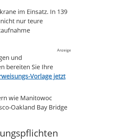
rane im Einsatz. In 139
icht nur teure
astaufnahme
Anzeige
ngen und
n bereiten Sie Ihre
weisungs-Vorlage jetzt
lern wie Manitowoc
cisco-Oakland Bay Bridge
lungspflichten