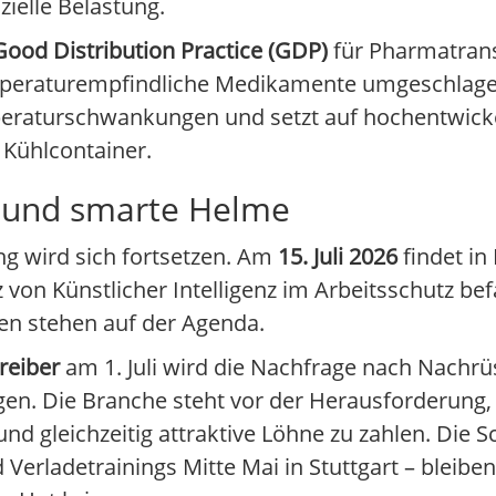
ielle Belastung.
Good Distribution Practice (GDP)
für Pharmatrans
mperaturempfindliche Medikamente umgeschlagen
emperaturschwankungen und setzt auf hochentwick
Kühlcontainer.
nz und smarte Helme
ng wird sich fortsetzen. Am
15. Juli 2026
findet in
z von Künstlicher Intelligenz im Arbeitsschutz bef
n stehen auf der Agenda.
reiber
am 1. Juli wird die Nachfrage nach Nachr
en. Die Branche steht vor der Herausforderung,
nd gleichzeitig attraktive Löhne zu zahlen. Die 
Verladetrainings Mitte Mai in Stuttgart – bleib