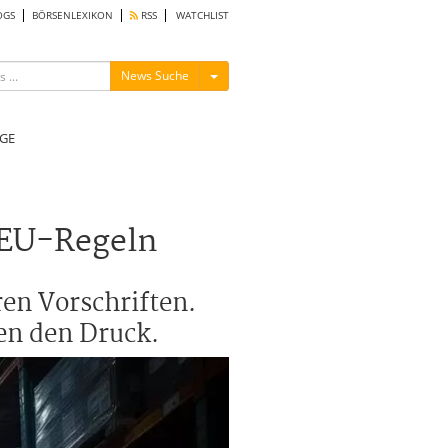
OGS
BÖRSENLEXIKON
RSS
WATCHLIST
Menü ein-/ausblenden
News Suche
GE
 EU-Regeln
en Vorschriften.
en den Druck.