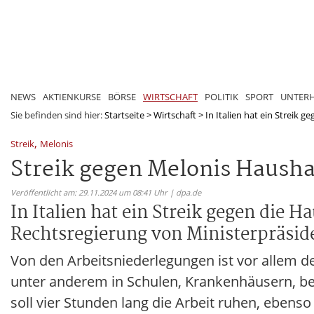
NEWS
AKTIENKURSE
BÖRSE
WIRTSCHAFT
POLITIK
SPORT
UNTER
Sie befinden sind hier:
Startseite
>
Wirtschaft
>
In Italien hat ein Streik g
,
Streik
Melonis
Streik gegen Melonis Haush
Veröffentlicht am: 29.11.2024 um 08:41 Uhr | dpa.de
In Italien hat ein Streik gegen die 
Rechtsregierung von Ministerpräsid
Von den Arbeitsniederlegungen ist vor allem de
unter anderem in Schulen, Krankenhäusern, be
soll vier Stunden lang die Arbeit ruhen, ebenso