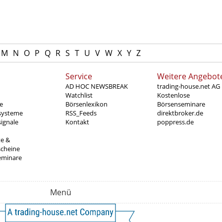
M
N
O
P
Q
R
S
T
U
V
W
X
Y
Z
Service
Weitere Angebot
AD HOC NEWSBREAK
trading-house.net AG
Watchlist
Kostenlose
e
Börsenlexikon
Börsenseminare
systeme
RSS_Feeds
direktbroker.de
ignale
Kontakt
poppress.de
te &
scheine
eminare
Menü