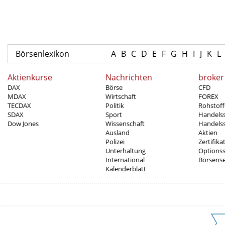
Börsenlexikon
A
B
C
D
E
F
G
H
I
J
K
L
Aktienkurse
Nachrichten
broker
DAX
Börse
CFD
MDAX
Wirtschaft
FOREX
TECDAX
Politik
Rohstoff
SDAX
Sport
Handels
Dow Jones
Wissenschaft
Handelss
Ausland
Aktien
Polizei
Zertifika
Unterhaltung
Options
International
Börsens
Kalenderblatt