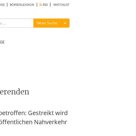
OGS
BÖRSENLEXIKON
RSS
WATCHLIST
Menü ein-/ausblenden
News Suche
GE
tierenden
betroffen: Gestreikt wird
öffentlichen Nahverkehr