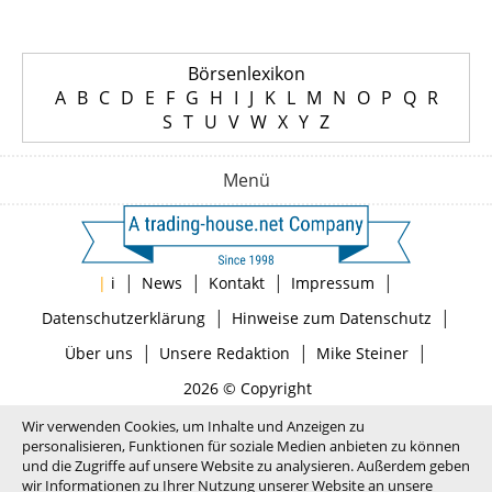
Börsenlexikon
A
B
C
D
E
F
G
H
I
J
K
L
M
N
O
P
Q
R
S
T
U
V
W
X
Y
Z
Menü
|
|
|
|
|
i
News
Kontakt
Impressum
|
|
Datenschutzerklärung
Hinweise zum Datenschutz
|
|
|
Über uns
Unsere Redaktion
Mike Steiner
2026 © Copyright
Wir verwenden Cookies, um Inhalte und Anzeigen zu
personalisieren, Funktionen für soziale Medien anbieten zu können
und die Zugriffe auf unsere Website zu analysieren. Außerdem geben
wir Informationen zu Ihrer Nutzung unserer Website an unsere