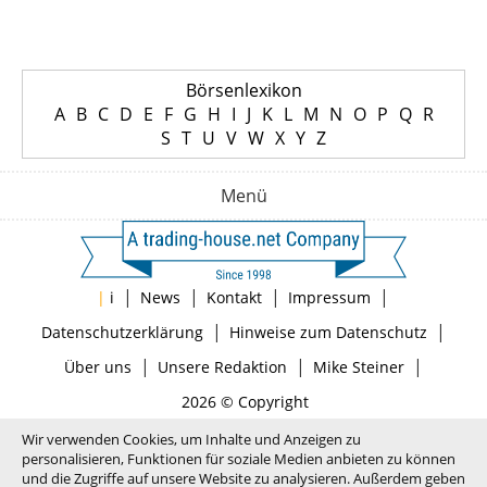
Börsenlexikon
A
B
C
D
E
F
G
H
I
J
K
L
M
N
O
P
Q
R
S
T
U
V
W
X
Y
Z
Menü
|
|
|
|
|
i
News
Kontakt
Impressum
|
|
Datenschutzerklärung
Hinweise zum Datenschutz
|
|
|
Über uns
Unsere Redaktion
Mike Steiner
2026 © Copyright
Wir verwenden Cookies, um Inhalte und Anzeigen zu
personalisieren, Funktionen für soziale Medien anbieten zu können
und die Zugriffe auf unsere Website zu analysieren. Außerdem geben