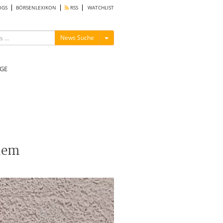
OGS
BÖRSENLEXIKON
RSS
WATCHLIST
Menü ein-/ausblenden
News Suche
GE
 dem