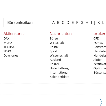
Börsenlexikon
A
B
C
D
E
F
G
H
I
J
K
L
Aktienkurse
Nachrichten
broker
DAX
Börse
CFD
MDAX
Wirtschaft
FOREX
TECDAX
Politik
Rohstoff
SDAX
Sport
Handels
Dow Jones
Wissenschaft
Handelss
Ausland
Aktien
Polizei
Zertifika
Unterhaltung
Options
International
Börsens
Kalenderblatt