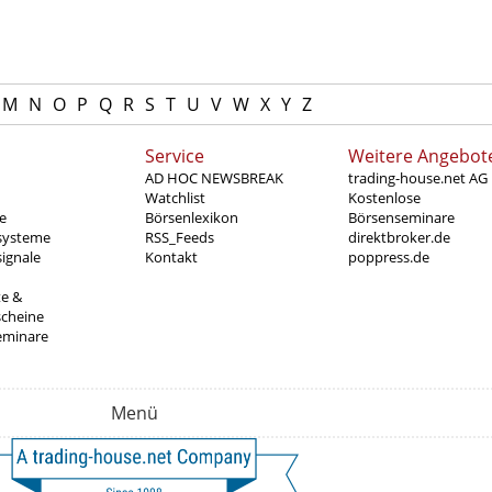
M
N
O
P
Q
R
S
T
U
V
W
X
Y
Z
Service
Weitere Angebot
AD HOC NEWSBREAK
trading-house.net AG
Watchlist
Kostenlose
e
Börsenlexikon
Börsenseminare
systeme
RSS_Feeds
direktbroker.de
ignale
Kontakt
poppress.de
te &
scheine
eminare
Menü