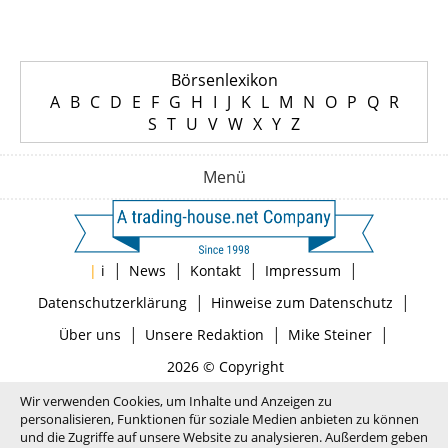
Börsenlexikon
A
B
C
D
E
F
G
H
I
J
K
L
M
N
O
P
Q
R
S
T
U
V
W
X
Y
Z
Menü
|
|
|
|
|
i
News
Kontakt
Impressum
|
|
Datenschutzerklärung
Hinweise zum Datenschutz
|
|
|
Über uns
Unsere Redaktion
Mike Steiner
2026 © Copyright
Wir verwenden Cookies, um Inhalte und Anzeigen zu
personalisieren, Funktionen für soziale Medien anbieten zu können
und die Zugriffe auf unsere Website zu analysieren. Außerdem geben