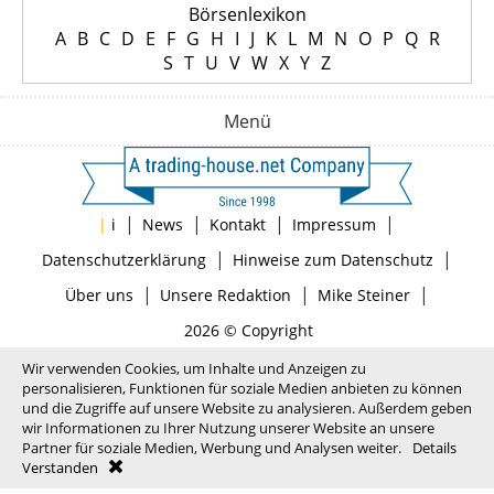
Börsenlexikon
A
B
C
D
E
F
G
H
I
J
K
L
M
N
O
P
Q
R
S
T
U
V
W
X
Y
Z
Menü
|
|
|
|
|
i
News
Kontakt
Impressum
|
|
Datenschutzerklärung
Hinweise zum Datenschutz
|
|
|
Über uns
Unsere Redaktion
Mike Steiner
2026 © Copyright
Wir verwenden Cookies, um Inhalte und Anzeigen zu
personalisieren, Funktionen für soziale Medien anbieten zu können
und die Zugriffe auf unsere Website zu analysieren. Außerdem geben
wir Informationen zu Ihrer Nutzung unserer Website an unsere
Partner für soziale Medien, Werbung und Analysen weiter.
Details
Verstanden