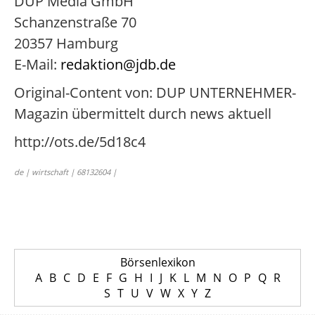
DUP Media GmbH
Schanzenstraße 70
20357 Hamburg
E-Mail:
redaktion@jdb.de
Original-Content von: DUP UNTERNEHMER-
Magazin übermittelt durch news aktuell
http://ots.de/5d18c4
de | wirtschaft | 68132604 |
Börsenlexikon
A
B
C
D
E
F
G
H
I
J
K
L
M
N
O
P
Q
R
S
T
U
V
W
X
Y
Z